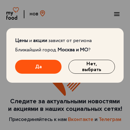
НОВ
Цены
и
акции
зависят от региона
Ближайший город
Москва и МО
?
Нет,
Да
выбрать
Следите за актуальными новостями
и акциями в наших социальных сетях!
Присоединяйтесь к нам
Вконтакте
и
Телеграм